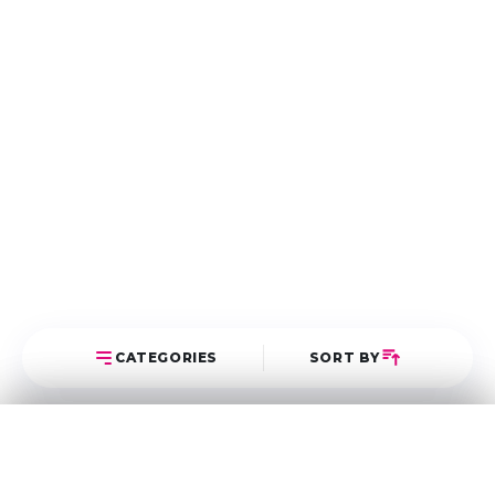
CATEGORIES
SORT BY
Select Category
Sort Posts