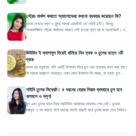
স্ট্রেচ মার্কস কমাতে অ্যালোভেরা কখনো ব্যবহার করেছেন কি?
ত্বক দেখতে মসৃণ ও সুন্দর লাগুক এমনটাই তো সবাই চাই। কিন্তু
অনাকাঙ্ক্ষিত স্ট্রেচ মার্কসের কারণে সেই চাওয়া পূরণ হয় না অনেকেরই। এই
দাগ রিমুভ করার কি কোনো...
ভিটামিন ই ক্যাপসুল দিয়েই বানিয়ে নিন ত্বক ও চুলের যত্নে ৭টি
প্যাক
কেমন হয় বলুনতো, যদি একটি উপাদান দিয়ে চুল এবং ত্বকের যত্ন করা যায়?
কি অবাক হচ্ছেন? ভাবছেন, এমন কোন উপাদান কি আছে, যা ত্বক, চুল
সবকিছুর সমস্যা সমাধান কর...
শাইনি চুলের সিক্রেট। ৪ ধরনের হেয়ার সিরাম ব্যবহারে চুল হবে
ঝলমলে ও মসৃণ!
চুল এবং চুলের যত্ন নিয়ে প্রতিদিন আমাদের ভাবনার শেষ নেই। চুলকে
মজবুত ও ঘন করতে নানা ধরনের যাচাই বাছাই করে চুলের জন্য তেল নির্বাচন
করি। চুলের প্রবলেম অন...