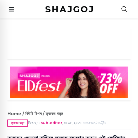
Home / বিউটি টিপস / ত্বকের যত্ন
লিখেছেন
sub-editor
,
মে ০৫, ২০১৭
১৫৭৬
১১
০
ত্বকের যত্ন
●
●