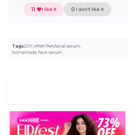
11
0
I like it
I don't like it
Tags:
DIY
,
ফেসিয়াল সিরাম
,
facial serum
,
homemade face serum