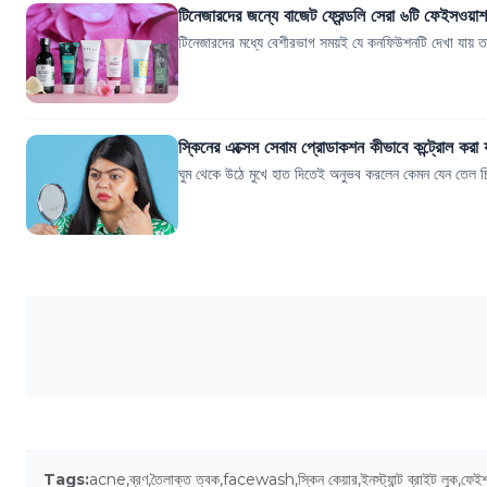
টিনেজারদের জন্যে বাজেট ফ্রেন্ডলি সেরা ৬টি ফেইসওয়াশ
টিনেজারদের মধ্যে বেশীরভাগ সময়ই যে কনফিউশনটি দেখা যায় তা
স্কিনের এক্সেস সেবাম প্রোডাকশন কীভাবে কন্ট্রোল করা
ঘুম থেকে উঠে মুখে হাত দিতেই অনুভব করলেন কেমন যেন তেল 
Tags:
acne
,
ব্রণ
,
তৈলাক্ত ত্বক
,
facewash
,
স্কিন কেয়ার
,
ইনস্ট্যান্ট ব্রাইট লুক
,
ফেইশ