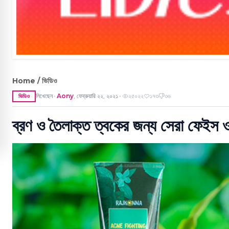
Home / ভিডিও
লিখেছেন
Aony
,
ফেব্রুয়ারি ২২, ২০২১
২৫০২২
১৭৩
৩৬
ভিডিও
●
●
ব্রণ ও তৈলাক্ত ত্বকের জন্য সেরা ফেইস 