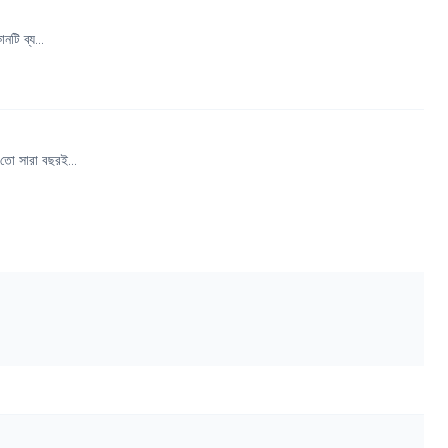
টি ব্য...
তো সারা বছরই...