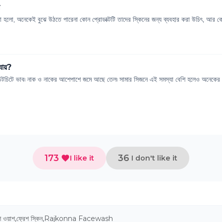
 হলো, অনেকেই বুঝে উঠতে পারেনা কোন প্রোডাক্টটি তাদের স্কিনের জন্য ব্যবহার করা উচিৎ, আর কোন
 যায়?
চিটচিটে ভাব৷ নাক ও নাকের আশেপাশে জমে আছে তেল৷ সামার সিজনে এই সমস্যা বেশি হলেও অনেকের 
173
36
I like it
I don't like it
 ওয়াশ
,
ফ্রেশ স্কিন
,
Rajkonna Facewash