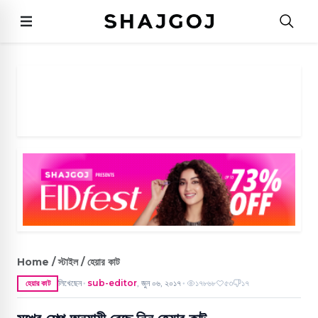
Home / স্টাইল / হেয়ার কাট
লিখেছেন
sub-editor
,
জুন ০৬, ২০১৭
১৭৮৬৮
৫৩
১৭
হেয়ার কাট
●
●