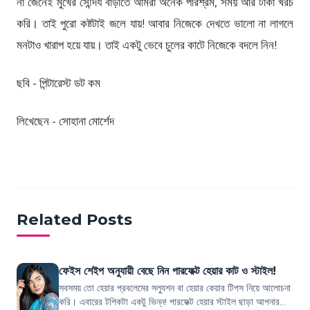
না জেনেই মুখের সৌন্দর্য বাড়াতে আমরা অনেক পরিশ্রম, সময় আর টাকা খরচ
করি। তাই পুরো কষ্টটাই জলে যায়! আবার নিজেকে দেখতে ভালো না লাগলে
মনটাও খারাপ হয়ে যায়। তাই একটু ভেবে চুলের কাটে নিজেকে বদলে নিন!
ছবি - পিন্টারেস্ট ডট কম
লিখেছেন - সোহানা মোর্শেদ
Related Posts
ফেইস শেইপ অনুযায়ী বেছে নিন পারফেক্ট হেয়ার কাট ও স্টাইল!
সবসময় তো হেয়ার প্রবলেমের সল্যুশন বা হেয়ার কেয়ার টিপস নিয়ে আলোচনা
করি। এবারের টপিকটা একটু ভিন্ন! পারফেক্ট হেয়ার স্টাইল ছাড়া আপনার