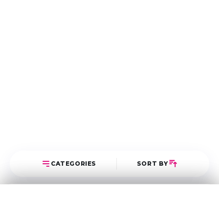
CATEGORIES
SORT BY
Select Category
Sort Posts