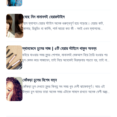
ওভারঅল লুকটা কিন্তু ই...
বেছে নিন মানানসই হেয়ারস্টাইল
হাল ফ্যাশনে হেয়ার স্টাইল অনেক গুরুত্বপূর্ণ হয়ে পড়েছে। হেয়ার কাট,
কালার, রিবন্ডিং বা কার্লিং, পার্ম আরো কত কী - সবই এখন ফ্যাশনের
অন্তর্ভুক্ত। তবে যে ফ্...
স্থানভেদে চুলের সাজ | ৫টি হেয়ার স্টাইলে থাকুন অনন্য
বাইরে যাওয়ার সময় সুন্দর পোশাক, মানানসই মেকআপ নিয়ে তৈরি হওয়ার পর
চুল কেমন করে সাজাবেন, তাই নিয়ে অনেকেই বিরম্বনায় পড়তে হয়, তাই না?
আসলে চুলের সাজ নির্ভর...
কোঁকড়া চুলের বিশেষ যত্ন
কোঁকড়া চুল দেখতে সুন্দর কিন্তু সব সময় খুব বেশী ঝামেলাপূর্ণ। আর এই
উদ্ধত চুল যাদের তারা অনেক সময় এটাকে সামলে রাখতে অনেক বেশী যন্ত্রণা
ভোগ করে। তাই কোঁক...