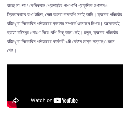
যাচ্ছে না তো? কেমিক্যাল প্রোডাক্টের পাশাপাশি প্রাকৃতিক উপাদানও
স্কিনকেয়ারে রাখা উচিত, সেটা আমরা কমবেশি সবাই জানি। ত্বকের পরিচর্যায়
যষ্টিমধু বা লিকোরিস পাউডারের ব্যবহার সম্পর্কে শুনেছেন নিশ্চয়। অনেকেরই
হয়তো যষ্টিমধুর গুনাগুণ নিয়ে বেশি কিছু জানা নেই। চলুন, ত্বকের পরিচর্যায়
যষ্টিমধু বা লিকোরিস পাউডারের কার্যকরী ৩টি ফেইস মাস্ক সম্বন্ধে জেনে
নেই।