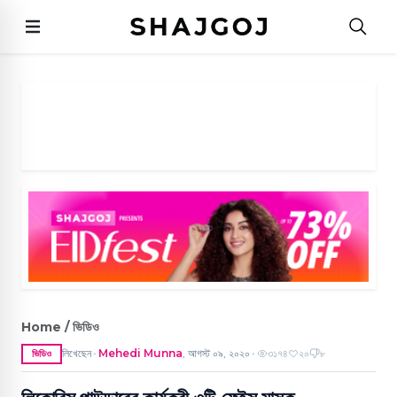
Home / ভিডিও
লিখেছেন
Mehedi Munna
,
আগস্ট ০৯, ২০২০
৩১৭৪
২০
৮
ভিডিও
●
●