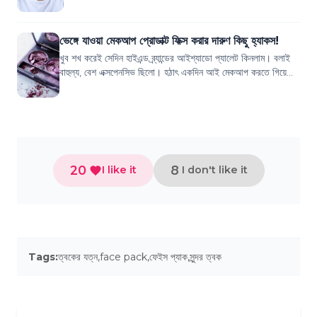
অল্প বয়সেই স্কিনে পি...
ভেঙ্গে যাওয়া মেকআপ প্রোডাক্ট ফিক্স করার দারুণ কিছু হ্যাকস!
খুব শখ করেই সেদিন হাইএন্ড ব্র্যান্ডের আইশ্যাডো প্যালেট কিনলাম। বলাই
বাহুল্য, বেশ এক্সপেনসিভ ছিলো। হঠাৎ একদিন আই মেকআপ করতে গিয়ে
হাত ফসকে ফ্লোরে পড়ে গে...
20
8
I like it
I don't like it
Tags:
ত্বকের যত্ন
,
face pack
,
ফেইস প্যাক
,
সুন্দর ত্বক