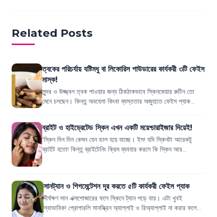
Related Posts
ত্বকের পরিচর্যায় যষ্টিমধু বা লিকোরিস পাউডারের কার্যকরী ৩টি ফেইস
মাস্ক!
সুন্দর ও উজ্জ্বল ত্বক পাওয়ার জন্য ঠিকঠাকভাবে স্কিনকেয়ার রুটিন তো
মেনে চলছেন। কিন্তু অবহেলা কিংবা ব্যস্ততার অজুহাতে ফেইস প্যাক
লাগানো বাদ যাচ্ছে না তো?...
ব্রাইট ও হাইড্রেটেড স্কিন এখন একটি ময়েশ্চারাইজার দিয়েই!
'স্কিন দিন দিন কেমন যেন ডাল হয়ে যাচ্ছে। ইস! যদি স্কিনটা আরেকটু
ব্রাইট হতো! কিন্তু ব্রাইটেনিং ক্রিম ব্যবহার করলে কি স্কিন আর
হাইড্রেটেড থাকবে?' স্কিন ব...
সানট্যান ও পিগমেন্টেশন দূর করতে ৫টি কার্যকরী ফেইস প্যাক
দীর্ঘক্ষণ সান এক্সপোজারের ফলে স্কিনে ট্যান পড়ে যায়। এটা খুবই
স্বাভাবিক! প্রোপারলি সানস্ক্রিন অ্যাপ্লাই ও রিঅ্যাপ্লাই না করার ফলে