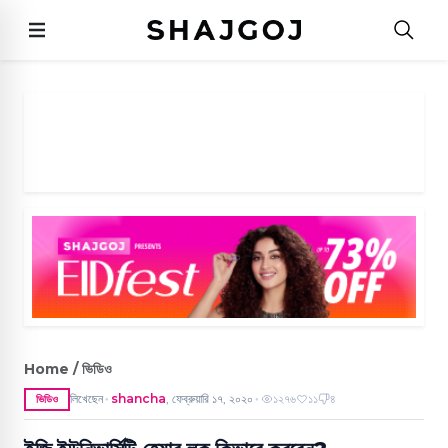
Home / ভিডিও
লিখেছেন
shancha
,
ফেব্রুয়ারি ১৭, ২০২০
১২৭৬
১১
৪
ভিডিও
●
●