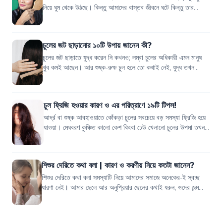
নিয়ে ঘুম থেকে উঠছে। কিন্তু আমাদের বাস্তব জীবনে ঘটে কিন্তু তার
উল্টোটা। চুল ছোট হোক বা...
চুলের জট ছাড়ানোর ১০টি উপায় জানেন কী?
চুলের জট ছাড়াতে যুদ্ধ করেন নি কখনও; লম্বা চুলের অধিকারী এমন মানুষ
খুব কমই আছেন। আর শুষ্ক-রুক্ষ চুল হলে তো কথাই নেই, যুদ্ধ তখন
মহাযুদ্ধে পরিণত হয়! প্রত...
চুল ফ্রিজি হওয়ার কারণ ও এর পরিত্রাণে ১৯টি টিপস!
আর্দ্র বা শুষ্ক আবহাওয়াতে কোঁকড়া চুলের সবচেয়ে বড় সমস্যা ফ্রিজি হয়ে
যাওয়া। মেঘবরণ কুঞ্চিত কালো কেশ কিংবা ঢেউ খেলানো চুলের উপমা তখন
আর মানায় না।...
শিশুর দেরিতে কথা বলা | কারণ ও করণীয় নিয়ে কতটা জানেন?
শিশুর দেরিতে কথা বলা সমস্যাটি নিয়ে আমাদের সমাজে অনেকের-ই স্বচ্ছ
ধারণা নেই। আমার ছেলে আর অনুপ্রিয়ার ছেলের কথাই ধরুন, ওদের জন্ম
একই মাসে। ১০ দিন আগে আর...