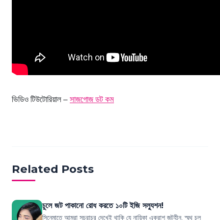
ভিডিও টিউটোরিয়াল –
সাজগোজ ডট কম
Related Posts
চুলে জট পাকানো রোধ করতে ১০টি ইজি সল্যুশন!
সিনেমাতে আমরা সচরাচর দেখেই থাকি যে নায়িকা একরাশ জটহীন, স্মুথ চুল