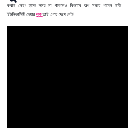
কথাই নেই! হাতে সময় না থাকলেও কিভাবে অল্প সময়ে পাবেন ইজি
ইউনিভার্সিটি হেয়ার
লুক
তাই এবার দেখে নেই!