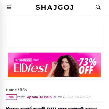
Home / ভিডিও
লিখেছেন
Apsara Hossain
,
সেপ্টেম্বর ২৬, ২০২৩
২২৩
৫
১
ভিডিও
●
●