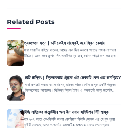
Related Posts
ত্বকভেদে যত্ন | ৯টি ফেইস মাস্কেই হবে স্কিন কেয়ার
যারা সারাদিন বাইরে থাকেন, তাদের এক দিন অন্তর অন্তর মাস্ক লাগানো
উচিত। এতে করে মুখের পিগমেনটেশন দূর হবে, রোদে পোড়া দাগ কম হয়ে
যাবে। আর যারা বাসায় থাকে...
মাল্টি মাস্কিং | স্কিনকেয়ার ট্রেন্ডে এই মেথডটি কেন এত জনপ্রিয়?
যারা রূপচর্চা করতে ভালোবাসেন, তাদের কাছে ফেইস মাস্ক একটি পছন্দের
স্কিনকেয়ার আইটেম। বিভিন্ন স্কিন টাইপ ও কনসার্নের জন্য মার্কেটে
আলাদা আলাদা ফেইস মাস্...
বিজি লাইফের ঝঞ্ঝাটহীন অল ইন ওয়ান সলিউশন শিট মাস্ক
গত ৬-৭ বছরে কে-বিউটি অথবা কোরিয়ান বিউটি ট্রেনড এর যে বুম পুরো
পৃথিবী দেখেছে তাতে ওয়েস্টের কসমেটিক জগতকে বলতে গেলে প্রায়