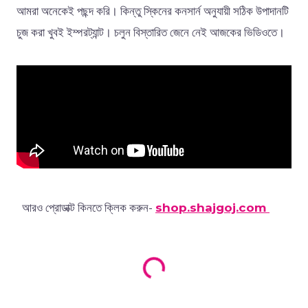
আমরা অনেকেই পছন্দ করি। কিন্তু স্কিনের কনসার্ন অনুযায়ী সঠিক উপাদানটি
চুজ করা খুবই ইম্পরট্যান্ট। চলুন বিস্তারিত জেনে নেই আজকের ভিডিওতে।
Loading products...
আরও প্রোডাক্ট কিনতে ক্লিক করুন-
shop.shajgoj.com