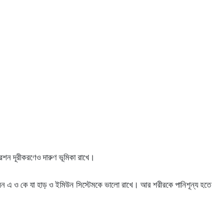
েশন দূরীকরণেও দারুণ ভূমিকা রাখে।
ামিন এ ও কে যা হাড় ও ইমিউন সিস্টেমকে ভালো রাখে। আর শরীরকে পানিশূন্য হতে