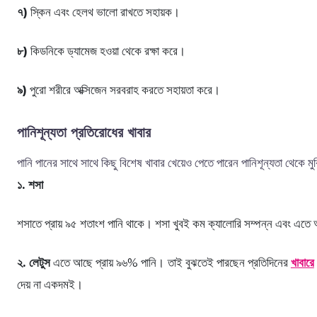
৭)
স্কিন এবং হেলথ ভালো রাখতে সহায়ক।
৮)
কিডনিকে ড্যামেজ হওয়া থেকে রক্ষা করে।
৯)
পুরো শরীরে অক্সিজেন সরবরাহ করতে সহায়তা করে।
পানিশূন্যতা প্রতিরোধের খাবার
পানি পানের সাথে সাথে কিছু বিশেষ খাবার খেয়েও পেতে পারেন পানিশূন্যতা থেকে মু
১. শসা
শসাতে প্রায় ৯৫ শতাংশ পানি থাকে। শসা খুবই কম ক্যালোরি সম্পন্ন এবং এতে আ
২. লেটুস
এতে আছে প্রায় ৯৬% পানি। তাই বুঝতেই পারছেন প্রতিদিনের
খাবারে
দেয় না একদমই।