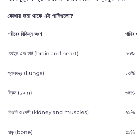
কোথায় জমা থাকে এই পানিগুলো
?
শরীরের বিভিন্ন অংশ
পানির
ব্রেইন এবং হার্ট (brain and heart)
৭৩%
শ্বাসযন্ত্র (Lungs)
৮৩%
স্কিন (skin)
৬৪%
কিডনি ও পেশী (kidney and muscles)
৭৯%
হাড় (bone)
৩১%