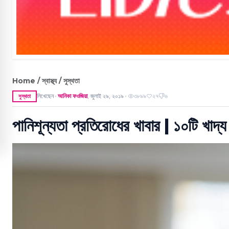
Home / স্বাস্থ্য / সুস্থতা
লিখেছেন
আনিকা ফওজিয়া
,
জুলাই ২৯, ২০১৯
৩৮৯৯
২৭
৬
সুস্থতা
●
●
পানিশূন্যতা প্রতিরোধের খাবার | ১০টি খাদ্