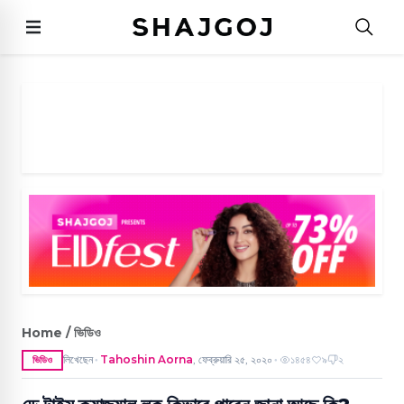
Home / ভিডিও
লিখেছেন
Tahoshin Aorna
,
ফেব্রুয়ারি ২৫, ২০২০
১৪৫৪
৯
২
ভিডিও
●
●