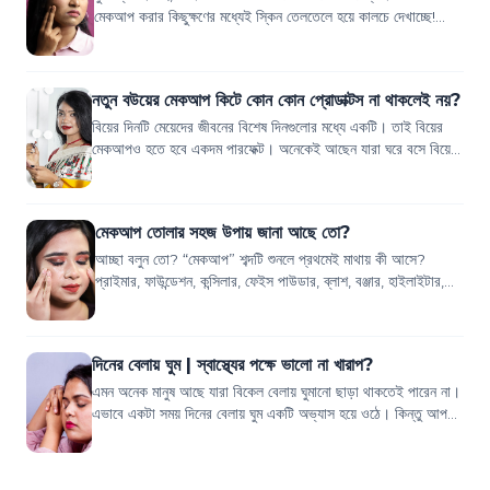
মেকআপ করার কিছুক্ষণের মধ্যেই স্কিন তেলতেলে হয়ে কালচে দেখাচ্ছে!
বিশেষ করে আমাদের যাদের...
নতুন বউয়ের মেকআপ কিটে কোন কোন প্রোডাক্টস না থাকলেই নয়?
বিয়ের দিনটি মেয়েদের জীবনের বিশেষ দিনগুলোর মধ্যে একটি। তাই বিয়ের
মেকআপও হতে হবে একদম পারফেক্ট। অনেকেই আছেন যারা ঘরে বসে বিয়ের
মেকআপ করতে চান, কিন্তু বু...
মেকআপ তোলার সহজ উপায় জানা আছে তো?
আচ্ছা বলুন তো? “মেকআপ” শব্দটি শুনলে প্রথমেই মাথায় কী আসে?
প্রাইমার, ফাউন্ডেশন, কন্সিলার, ফেইস পাউডার, ব্লাশ, বঞ্জার, হাইলাইটার,
আই শ্যাডো, লিপস্টিক এম...
দিনের বেলায় ঘুম | স্বাস্থ্যের পক্ষে ভালো না খারাপ?
এমন অনেক মানুষ আছে যারা বিকেল বেলায় ঘুমানো ছাড়া থাকতেই পারেন না।
এভাবে একটা সময় দিনের বেলায় ঘুম একটি অভ্যাস হয়ে ওঠে। কিন্তু আপনি
কি কখনও ভেবেছেন যে ক...