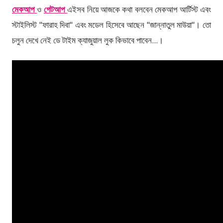
মেকআপ
ও
গেটআপ
এইসব নিয়ে আজকে কথা বলবেন মেকআপ আর্টিস্ট এবং
স্টাইলিস্ট "ফারাহ দিবা" এবং মডেল হিসেবে আছেন "জান্নাতুল মাউয়া"। তো
চলুন দেখে নেই ডে টাইম ক্যাজুয়াল লুক কিভাবে পাবেন....।