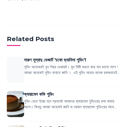
Related Posts
দারুণ সুস্বাদু ডেজার্ট 'চকো ভ্যানিলা পুডিং'!
পুডিং অনেকেরই খুব প্রিয় ডেজারট। মুখ মিষ্টি করতে কার নাহ ভালো লাগে !
আমরা অনেকেই পুডিং বানাতে জানি । এই পুডিং আবার অনেক রকমভাবেই
তৈরি করা যায়, সেটা হয়...
ক্যারামেল কফি পুডিং
পুডিং খেতে ইচ্ছে হলে প্রথমেই আমাদের ক্যারামেল পুডিংয়ের কথা মাথায়
আসে। কিন্তু আমরা অনেকেই জানি না নরমাল ক্যারামেল পুডিংয়ের সাথে
মাত্র একটি উপকরণ যোগ কর...