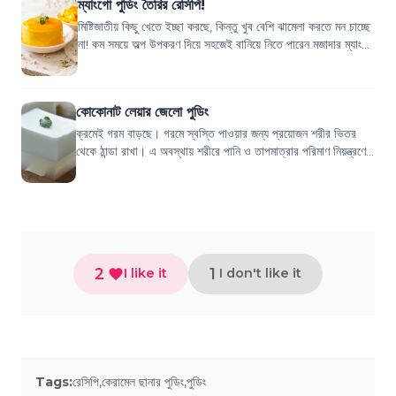
ম্যাংগো পুডিং তৈরির রেসিপি!
মিষ্টিজাতীয় কিছু খেতে ইচ্ছা করছে, কিন্তু খুব বেশি ঝামেলা করতে মন চাচ্ছে
না! কম সময়ে অল্প উপকরণ দিয়ে সহজেই বানিয়ে নিতে পারেন মজাদার ম্যাংগো
পুডিং! ক্যা...
কোকোনাট লেয়ার জেলো পুডিং
ক্রমেই গরম বাড়ছে। গরমে স্বস্তি পাওয়ার জন্য প্রয়োজন শরীর ভিতর
থেকে ঠান্ডা রাখা। এ অবস্থায় শরীরে পানি ও তাপমাত্রার পরিমাণ নিয়ন্ত্রণে
রাখা জরুরি। গরমের স...
2
1
I like it
I don't like it
Tags:
রেসিপি
,
কেরামেল ছানার পুডিং
,
পুডিং