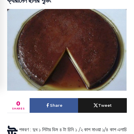
ক্যারামেল ছানার পুডিং
0
Share
Tweet
SHARES
উ
পকরণ : দুধ ১ লিটার ডিম ৪ টা চিনি ১ /২ কাপ মাওয়া ১/৪ কাপ এলাচি