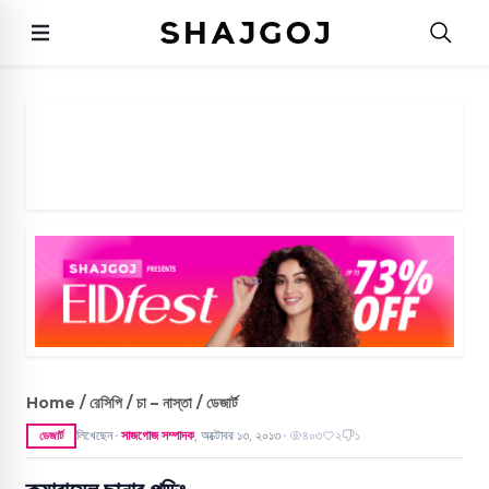
Home / রেসিপি / চা – নাস্তা / ডেজার্ট
লিখেছেন
সাজগোজ সম্পাদক
,
অক্টোবর ১৩, ২০১৩
৪০৩
২
১
ডেজার্ট
●
●