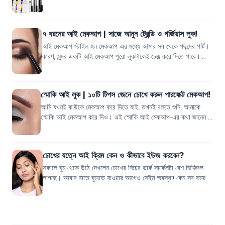
আজকের পোস্টটি হলো কম দাম...
৭ ধরনের আই মেকআপ | সাজে আনুন ট্রেন্ডি ও গর্জিয়াস লুক!
আই মেকআপ স্টাইল হল মেকআপ-এর মধ্যে আমার সব থেকে পছন্দের পার্ট।
কারণ, সুন্দর একটি আই মেকআপ পুরো লুকটাকেই চেঞ্জ করে দিতে পারে।
আমারতো ভিন্ন ভিন্ন স্টাইলে...
স্মোকি আই লুক | ১০টি টিপস জেনে চোখে করুন পারফেক্ট মেকআপ!
আমি যখনই কাউকে মেকআপ করে দিতে যাই, তখনই বলতে শুনি, আমাকে
স্মোকি আই মেকআপ করে দিও। এই স্মোকি আই মেকআপ-এর কথা জানেন না
এবং পছন্দ নয় এমন মেয়ে খুঁজে পাওয়া...
চোখের যত্নে আই ক্রিম কেন ও কীভাবে ইউজ করবেন?
সকালে ঘুম থেকে উঠে দেখলেন চোখের নিচের ডার্ক সার্কেলটা বেশ ভিজিবল
লাগছে। আবার রাতে ঘুমাতে যাওয়ার আগেও সেইম অবস্থা! কেন সব সময়
এই ডার্ক সার্কেল বোঝা যায়...