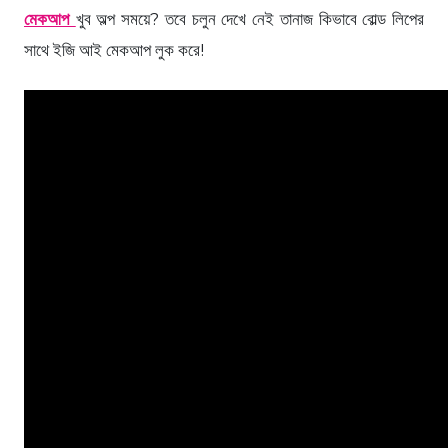
মেকআপ
খুব অল্প সময়ে? তবে চলুন দেখে নেই তানাজ কিভাবে বোল্ড লিপের
সাথে ইজি আই মেকআপ লুক করে!