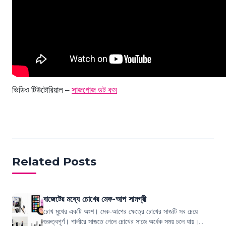
ভিডিও টিউটোরিয়াল –
সাজগোজ ডট কম
Related Posts
বাজেটের মধ্যে চোখের মেক-আপ সামগ্রী
চোখ মুখের একটি অংশ। মেক-আপের ক্ষেত্রে চোখের সাজটি সব চেয়ে
গুরুত্বপূর্ণ। পার্লারে সাজতে গেলে চোখের সাজে অর্ধেক সময় চলে যায়।