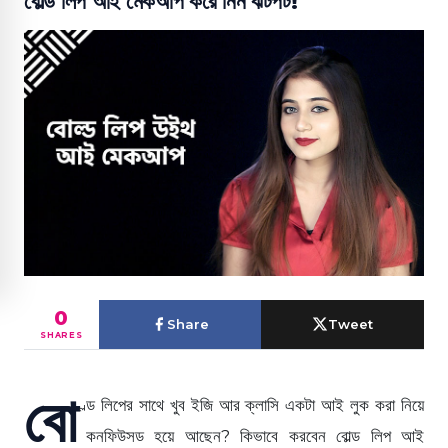
বোল্ড লিপ আই মেকআপ করে নিন ঝটপট!
0
Share
Tweet
SHARES
বো
ল্ড লিপের সাথে খুব ইজি আর ক্লাসি একটা আই লুক করা নিয়ে
কনফিউসড হয়ে আছেন? কিভাবে করবেন বোল্ড লিপ আই