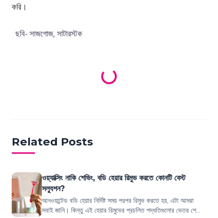
করি।
ছবি- সাজগোজ, সাটারস্টক
Loading products...
Related Posts
ওয়্যাক্সিং নাকি শেভিং, বডি হেয়ার রিমুভ করতে কোনটি বেস্ট
সল্যুশন?
আনওয়ান্টেড বডি হেয়ার নির্দিষ্ট সময় পরপর রিমুভ করতে হয়, এটা আমরা
সবাই জানি। কিন্তু এই হেয়ার রিমুভের প্রচলিত পদ্ধতিগুলোর ভেতর শেভিং