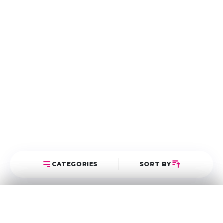
CATEGORIES
SORT BY
Select Category
Sort Posts