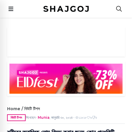
Home / বিউটি টিপস
লিখেছেন
Munia
,
জানুয়ারি ৩০, ২০২৪
১১৮১৮
৯
৫
বিউটি টিপস
●
●