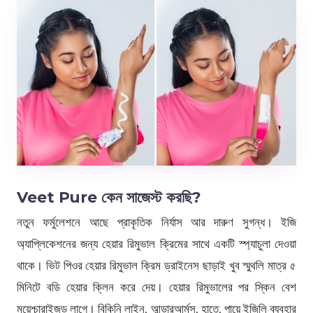
Veet Pure কেন সাজেস্ট করছি?
নতুন ফর্মুলেশনে আছে প্রাকৃতিক নির্যাস আর দারুণ সুগন্ধ। ইজি
অ্যাপ্লিকেশনের জন্য হেয়ার রিমুভাল ক্রিমের সাথে একটি স্প্যাচুলা দেওয়া
থাকে। ভিট পিওর হেয়ার রিমুভাল ক্রিম ড্রাইনেস ছাড়াই খুব স্মুথলি মাত্র ৫
মিনিটে বডি হেয়ার ক্লিন করে দেয়। হেয়ার রিমুভালের পর স্কিন বেশ
ময়েশ্চারাইজড লাগে। বিকিনি লাইন, আন্ডারআর্মস, হাতে, পায়ে ইজিলি ব্যবহার