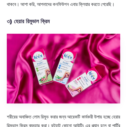
থাকবে। আশা করি, আপনাদের কনফিউশন এবার ক্লিয়ার করতে পেরেছি।
৩) হেয়ার রিমুভাল ক্রিম
শরীরের অবাঞ্চিত লোম রিমুভ করার জন্য আরেকটি কার্যকরী উপায় হচ্ছে হেয়ার
রিমুভাল ক্রিম ব্যবহার করা। হুটহাট কোনো আউটিং এর প্ল্যান হলে বা পার্টির