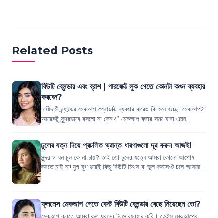
Related Posts
বিউটি ব্লেন্ডার এবং ব্রাশ | পারফেক্ট লুক পেতে কোনটা কখন ব্যবহার
করবেন?
নামীদামী ব্র্যান্ডের মেকআপ প্রোডাক্ট ব্যবহার করেও কি মনে হচ্ছে “মেকআপটা
আরেকটু সুন্দরভাবে বসলো না কেন?” মেকআপ করার সময় যারা এমন
কমপ্লেইন করে থাকেন, এক...
চুলের যত্ন নিয়ে প্রচলিত ভ্রান্ত ধারণাগুলো দূর করুন আজই!
সুন্দর ও ঘন চুল কে না চায়? তাই তো চুলের যত্নে আমরা কোনো আপোষ
করতে চাই না! যুগ যুগ ধরেই কিছু বিউটি মিথস বা ভুল কনসেপ্ট চলে আসছে,
যেগুলোর আসলে কোনো সায়ে...
ফ্ললেস মেকআপ পেতে বেস্ট বিউটি ব্লেন্ডার বেছে নিয়েছেন তো?
মেকআপ করতে আমরা কত ধরনের টুলস ব্যবহার করি। ফেইস মেকআপের