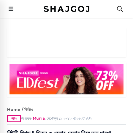
Home / ভিডিও
লিখেছেন
Munia
,
সেপ্টেম্বর ১১, ২০২২
৩৫৩
১
০
ভিডিও
●
●