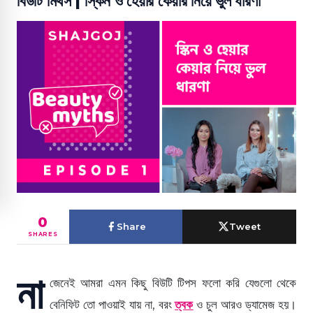
বিউটি মিথস | স্কিন ও হেয়ার কেয়ার নিয়ে ভুল ধারণা
0
Share
Tweet
SHARES
না
জেনেই আমরা এমন কিছু বিউটি টিপস ফলো করি যেগুলো থেকে
বেনিফিট তো পাওয়াই যায় না, বরং
ত্বক
ও চুল আরও ড্যামেজ হয়।