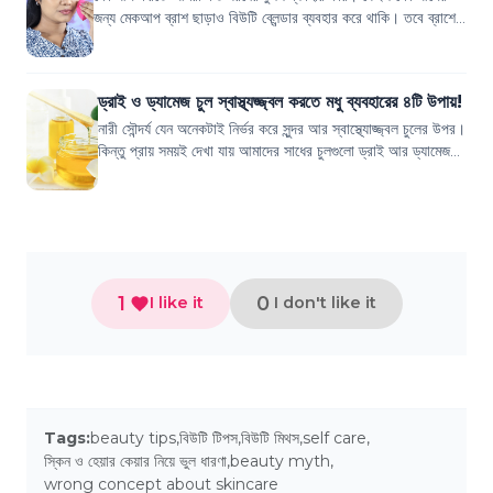
জন্য মেকআপ ব্রাশ ছাড়াও বিউটি ব্লেন্ডার ব্যবহার করে থাকি। তবে ব্রাশের
তুলনায় বিউটি ব্লেন্ডার ফ্...
ড্রাই ও ড্যামেজ চুল স্বাস্থ্যজ্জ্বল করতে মধু ব্যবহারের ৪টি উপায়!
নারী সৌন্দর্য যেন অনেকটাই নির্ভর করে সুন্দর আর স্বাস্থ্যোজ্জ্বল চুলের উপর।
কিন্তু প্রায় সময়ই দেখা যায় আমাদের সাধের চুলগুলো ড্রাই আর ড্যামেজ
হয়ে যায় যা...
1
0
I like it
I don't like it
Tags:
beauty tips
,
বিউটি টিপস
,
বিউটি মিথস
,
self care
,
স্কিন ও হেয়ার কেয়ার নিয়ে ভুল ধারণা
,
beauty myth
,
wrong concept about skincare