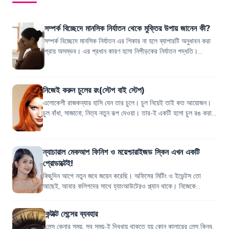
সম্পর্ক বিচ্ছেদে মানসিক নির্যাতন থেকে মুক্তির উপায় জানেন কী?
সম্পর্ক বিচ্ছেদে মানসিক নির্যাতন এর শিকার না হলে ব্যাপারটি অনুধাবন করা
প্রায় অসম্ভব। এর প্রধান কারণ হলো নিপীড়কের নির্যাতন পদ্ধতি।
আবেগীয় নিপীড়ন থেকে ব...
নিজেই করুন চুলের রং(স্টেপ বাই স্টেপ)
এলোকেশী রাজকন্যার হাসি যেন তার চুলে। চুল নিয়েই তাই কত আয়োজন।
চুল বাঁধা, সাজানো, নিত্য নতুন রূপ দেওয়া। তার-ই একটি হলো চুল রঙ করা।
এখনকার হাল ফ্যাশনে চু...
ন্যাচারাল মেকআপ ফিনিশ ও ময়েশ্চারাইজড স্কিন এখন একটি
প্রোডাক্টেই!
কিছুদিন আগে নতুন জবে জয়েন করেছি। অফিসের মিটিং ও ইভেন্টস তো
আছেই, আবার কলিগদের সাথে হ্যাংআউটেরও প্ল্যান থাকে। নিজেকে
প্রেজেন্টেবল দেখাতে একটু মেকআপ তো...
কন্টাক্ট লেন্সের ব্যবহার
লেন্স কেনার সময়, সব সময়-ই দ্বিধায় থাকতে হয় কোন কালারের লেন্স কিনব,