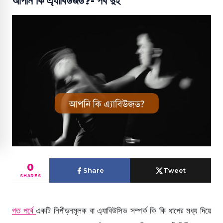
আপনি কি এ্যাবিউজড?- পর্ব দুই
0
Share
Tweet
SHARES
গত পর্বে
একটি নিপীড়নমূলক বা এ্যাবিউসিভ সম্পর্ক কি কি ধাপের মধ্য দিয়ে