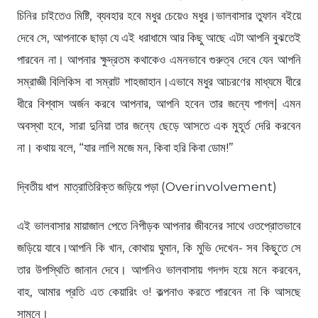
চিনির চাইতেও মিষ্টি, ব্যবহার হবে মধুর চেয়েও মধুর।ভালবাসার তুফান বইয়ে
দেবে সে, আপনাকে ছাড়া যে এই ধরাধামে আর কিছু আছে এটা আপনি বুঝতেই
পারবেন না। আপনার ক্ষুদ্রতম কথাকেও এমনভাবে গুরুত্ব দেবে যেন আপনি
সম্রাজ্ঞী বিলিকিস বা সম্রাট শাহজাহান।এভাবে মধুর আচরণের মাধ্যমে ধীরে
ধীরে বিশ্বাস অর্জন করবে আপনার, আপনি হবেন তার জন্যে পাগল| এমন
অবস্থা হবে, সারা দুনিয়া তার জন্যে ছেড়ে আসতে এক মুহূর্ত দেরি করবেন
না। কথায় বলে, “যার লাগি মজে মন, কিবা হরি কিবা ডোম!”
দ্বিতীয় ধাপ মাত্রাতিরিক্ত জড়িয়ে পড়া (Overinvolvement)
এই ভালবাসার মায়াজাল পেতে নিপীড়ক আপনার জীবনের সাথে ওতপ্রোতভাবে
জড়িয়ে যাবে।আপনি কি খান, কোথায় ঘুমান, কি মুভি দেখেন- সব কিছুতে সে
তার উপস্থিতি জানান দেবে। আপনিও ভালবাসায় গদগদ হয়ে মনে করবেন,
বাহ, আমার প্রতি এত কেয়ারিং ও! কল্পনাও করতে পারবেন না কি আসছে
সামনে।