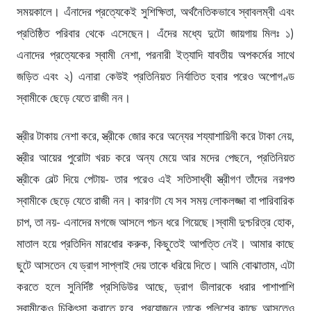
সময়কালে। এঁনাদের প্রত্যেকেই সুশিক্ষিতা, অর্থনৈতিকভাবে স্বাবলম্বী এবং
প্রতিষ্ঠিত পরিবার থেকে এসেছেন। এঁদের মধ্যে দুটো জায়গায় মিলঃ ১)
এনাদের প্রত্যেকের স্বামী নেশা, পরনারী ইত্যাদি যাবতীয় অপকর্মের সাথে
জড়িত এবং ২) এনারা কেউই প্রতিনিয়ত নির্যাতিত হবার পরেও অপোগণ্ড
স্বামীকে ছেড়ে যেতে রাজী নন।
স্ত্রীর টাকায় নেশা করে, স্ত্রীকে জোর করে অন্যের শয্যাশায়িনী করে টাকা নেয়,
স্ত্রীর আয়ের পুরোটা খরচ করে অন্য মেয়ে আর মদের পেছনে, প্রতিনিয়ত
স্ত্রীকে বেল্ট দিয়ে পেটায়- তার পরেও এই সতিসাধ্বী স্ত্রীগণ তাঁদের নরপশু
স্বামীকে ছেড়ে যেতে রাজী নন। কারণটা যে সব সময় লোকলজ্জা বা পারিবারিক
চাপ, তা নয়- এনাদের মগজে আসলে পচন ধরে গিয়েছে।স্বামী দুশ্চরিত্র হোক,
মাতাল হয়ে প্রতিদিন মারধোর করুক, কিছুতেই আপত্তি নেই। আমার কাছে
ছুটে আসতেন যে ড্রাগ সাপ্লাই দেয় তাকে ধরিয়ে দিতে। আমি বোঝাতাম, এটা
করতে হলে সুনির্দিষ্ট প্রসিডিউর আছে, ড্রাগ ডীলারকে ধরার পাশাপাশি
স্বামীকেও চিকিৎসা করাতে হবে, প্রয়োজনে তাকে পুলিশের কাছে আসতেও