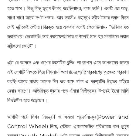
হতে পারে। কিছু কিছু ড্রাগ ডীলার ধরেছিলামও, কাজ হয়নি। একটা ধরা পড়ে,
সাথে সাথে আরো দশটা গজায়- আর স্বামীও মহাসুখে স্ত্রীর টাকায় ড্রাগ কিনে
সেই স্ত্রীকেই পেটায়।বিরক্ত হয়ে একবার বলেই ফেলেছিলাম- “দুনিয়ার যত
ড্রাগখোর, হেরোইঞ্চি আর বদমায়েশগুলোর কপালেই মনে হয় সবচাইতে লয়াল
স্ত্রীগুলো জোটে”।
এটা যে আসলে এক ধরণের ট্রমাটিক বন্ডিং, তা জাপান এসে আপনাদের জন্যে
এই লেখাটি লিখতে গিয়ে শিখলাম! আপনাদের প্রতি প্রকাশ্যে কৃতজ্ঞতা প্রকাশ
করছি আমার মাথায় অনেক দিন ধরে জমে থাকা এ প্রশ্নটির উত্তর পাইয়ে
দেবার কারণে। অতিরিক্ত ট্রমায় পড়ে এঁনারা নিপীড়কের উপরেই ইমোশনালি
নির্ভরশীল হয়ে পড়েছেন।
আগামী পর্বে লিখব নিয়ন্ত্রণ ও ক্ষমতা প্রদর্শনচক্র(Power and
Control Wheel) নিয়ে, যেটাকে এ্যাকাডেমিক পরিভাষায় বলে ডুলুথ
মডেল(Duluth Model)।এই মডেলে একজন নিপীড়নকারী যতরকম