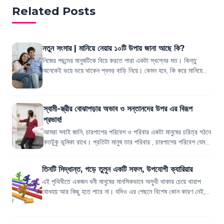
Related Posts
নতুন সংসার | মানিয়ে নেয়ার ১০টি উপায় জানা আছে কি?
নিজের পছন্দের মানুষটিকে বিয়ে করতে পারা একটা স্বপ্নের মত। কিন্তু
অনেকেই ভয়ে ভয়ে থাকেন শ্বশুর বাড়ি নিয়ে। কেমন হবে, কি করে মানিয়ে
নেবেন। অনেকে এই ভয়ে আবা...
স্বামী-স্ত্রীর বোঝাপড়ার অভাব ও সন্তানদের উপর এর বিরূপ
প্রভাব!
আমরা সবাই জানি, চারপাশের পরিবেশ ও পরিবার একটা মানুষের চরিত্র গঠনে
কতটুকু ভূমিকা রাখে। প্রতিটা মানুষ তার পরিবার , চারপাশের পরিবেশ যেমন
-প্রতিবেশী, স্কু...
তিনটি সিদ্ধান্ত, গড়ে তুলুন একটি সফল, উপযোগী ক্যারিয়ার
এই পৃথিবীতে একজন ধনী মানুষের মানসিকভাবে অসুখী থাকার চেয়ে খারাপ
বোধহয় আর কিছু হতে পারে না। যদিও এর পেছনে বিশেষ কোন কারণ নেই,
কিন্তু প্রতিদিনই আশেপাশে এ...