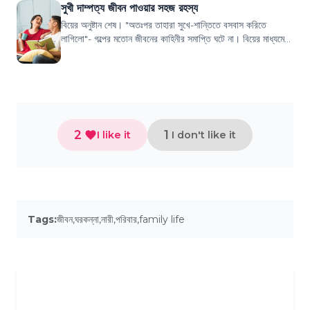
সুখী দাম্পত্য জীবন পাওয়ার সহজ রহস্য
বিয়ের অনুষ্টান শেষ। "অতঃপর তাহারা সুখে-শান্তিতে বসবাস করিতে
লাগিলো"- গল্পের মতোন জীবনের কাহিনীর সমাপ্তি ঘটে না। বিয়ের মাধ্যমে
বরং দুইজন মানুষের শুরু...
2
1
I like it
I don't like it
Tags:
জীবন
,
ঘরকন্না
,
নারী
,
পরিবার
,
family life