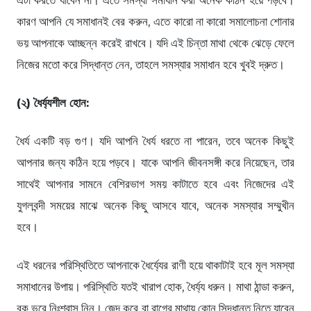
এটা করতে যাবেন না। এতে সমস্যা সমাধান করা অনেক কঠিন হয়ে পড়বে।
কারণ আপনি যে সমাধানই বের করুন, এতে কারো না কারো সমালোচনা শোনার
ভয় আপনাকে আচ্ছন্ন করেই রাখবে। যদি এই চিন্তা মাথা থেকে ঝেড়ে ফেলে
নিজের মতো করে সিদ্ধান্ত নেন, তাহলে সমস্যার সমাধান হবে খুবই দ্রুত।
(২) ধৈর্য্যশীল হোন:
ধৈর্য একটি বড় গুণ। যদি আপনি ধৈর্য ধরতে না পারেন, তবে অনেক কিছুই
আপনার জন্য কঠিন হয়ে পড়বে। যাকে আপনি জীবনসঙ্গী করে নিয়েছেন, তার
সাথেই আপনার সামনে বেশিরভাগ সময় কাটাতে হবে এবং নিজেদের এই
যুগলবন্দী সময়ের মাঝে অনেক কিছু আসবে যাবে, অনেক সমস্যার সম্মুখীন
হবে।
এই ধরনের পরিস্থিতিতে আপনাকে ধৈর্য্যের রাণী হয়ে থাকাটাই হবে মূল সমস্যা
সমাধানের উপায়। পরিস্থিতি যতই খারাপ হোক, ধৈর্য্য ধরুন। মাথা ঠান্ডা করুন,
বুক ভরে নিঃশ্বাস নিন। জেদ করে বা রাগের মাথায় কোন সিদ্ধান্ত নিতে যাবেন