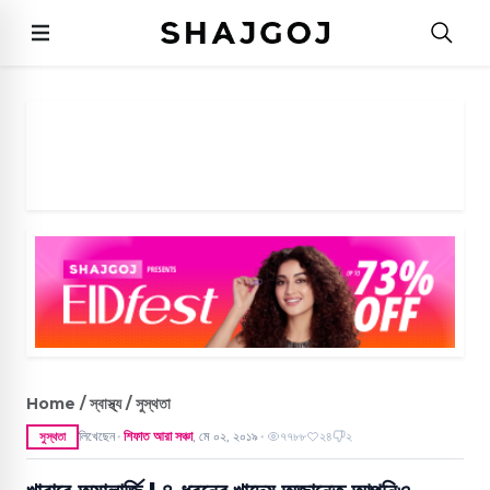
Home / স্বাস্থ্য / সুস্থতা
লিখেছেন
শিফাত আরা সঞ্চা
,
মে ০২, ২০১৯
৭৭৮৮
২৪
২
সুস্থতা
●
●