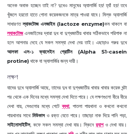
অনেক অবাক হচ্ছেন তাই না? দুধেও মানুষের অ্যালার্জি হয়! হ্যাঁ হয়! তবে
খুঁজলে হয়তো হাতে গোনা কয়েকজনকে মাত্র পাওয়া যাবে। মিল্ক অ্যালার্জি
সাধারণত
ল্যাকটোজ এনজাইম (lactoze enzyme)
কম থাকলে বা
ল্যাকটোজ
এনজাইমের দ্বারা দুধ বা দুগ্ধজাতীয় খাবার সঠিকভাবে পরিপাক না
হলে আপনার দেহে যে সকল সমস্যা দেখা দেয় তাই। এছাড়াও গরুর দুধে
আলফা এস-১ ক্যাসেইন প্রোটিন (Alpha S1-casein
protine)
থাকে যা অ্যালার্জির জন্য দায়ী।
লক্ষণ
যাদের দুধে অ্যালার্জি আছে, তাদের দুধ বা দুগ্ধজাতীয় খাবার খাবার কয়েক ঘন্টা
পর থেকে এক দিনের মধ্যে সমস্যা দেখা দিতে পারে। যে লক্ষণগুলো ধীরে ধীরে
দেখা যায়, সেগুলোর মধ্যে পেটে
ব্যথা
, পাতলা পায়খানা ও কখনো কখনো
পায়খানার সাথে
মিউকাস
ও রক্ত যেতে পারে। তাছাড়া নাক দিয়ে পানি পড়া,
সাইনোসাইটিস
, কফে সকল সমস্যা দেখা যায়। স্কিনে
র‍্যাশ
ও দেখা যায়।
আর খুব তাড়াতাড়ি লক্ষণ প্রকাশ পেলে
বমি
ও শরীর লাল লাল চাকার মত হয়ে