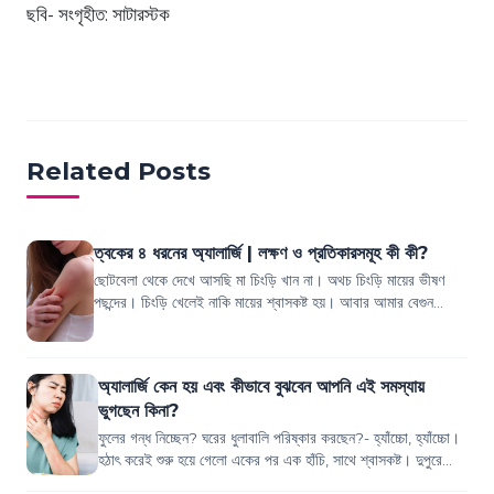
ছবি- সংগৃহীত: সাটারস্টক
Related Posts
ত্বকের ৪ ধরনের অ্যালার্জি | লক্ষণ ও প্রতিকারসমূহ কী কী?
ছোটবেলা থেকে দেখে আসছি মা চিংড়ি খান না। অথচ চিংড়ি মায়ের ভীষণ
পছন্দের। চিংড়ি খেলেই নাকি মায়ের শ্বাসকষ্ট হয়। আবার আমার বেগুন
খেলেই গায়ে চুলকানো শুরু হয়ে...
অ্যালার্জি কেন হয় এবং কীভাবে বুঝবেন আপনি এই সমস্যায়
ভুগছেন কিনা?
ফুলের গন্ধ নিচ্ছেন? ঘরের ধুলাবালি পরিষ্কার করছেন?- হ্যাঁচ্চো, হ্যাঁচ্চো।
হঠাৎ করেই শুরু হয়ে গেলো একের পর এক হাঁচি, সাথে শ্বাসকষ্ট। দুপুরে
জমিয়ে খেতে ব...