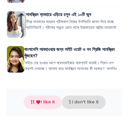
সানস্ক্রিন ব্যবহারে এড়িয়ে চলুন এই ১০টি ভুল
তীব্র দাবদাহের মাধ্যমে গ্রীষ্মকাল নিজের উপস্থিতি জানান দিয়ে যাচ্ছে
প্রতিনিয়তই। গ্রীষ্মের প্রচন্ড রোদে থাকে উচ্চমাত্রায় আল্ট্রা-ভায়োলেট
রশ্মি, যার কারণ...
বাংলাদেশি আবহাওয়ার জন্য লাইট ওয়েট ও নন গ্রিজি সানস্ক্রিন
খুঁজছেন?
‘বাইরে বের হওয়ার আগে ময়েশ্চারাইজার অ্যাপ্লাই করেছি। স্কিন বেশ
ফ্রেশই দেখাচ্ছে। আলাদা করে সানস্ক্রিন লাগানোর কী দরকার?’ আপনিও কি
এমন ভাবছেন? তাহলে এই ভ...
11
1
I like it
I don't like it