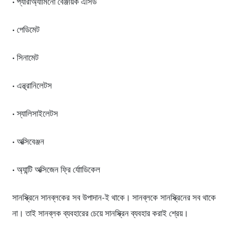
• প্যারাঅ্যামিনো বেঞ্জয়িক এসিড
• পেডিমেট
• সিনামেট
• এন্থ্রানিলেটস
• স্যালিসাইলেটস
• অক্সিবেঞ্জন
• অ্যান্টি অক্সিজেন ফ্রি র্যাোডিকেল
সানস্ক্রিনে সানব্লকের সব উপাদান-ই থাকে। সানব্লকে সানস্ক্রিনের সব থাকে
না। তাই সানব্লক ব্যবহারের চেয়ে সানস্ক্রিন ব্যবহার করাই শ্রেয়।