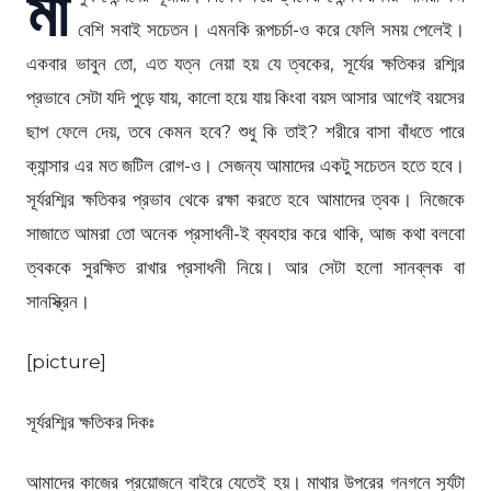
মা
বেশি সবাই সচেতন। এমনকি রূপচর্চা-ও করে ফেলি সময় পেলেই।
একবার ভাবুন তো, এত যত্ন নেয়া হয় যে ত্বকের, সূর্যের ক্ষতিকর রশ্মির
প্রভাবে সেটা যদি পুড়ে যায়, কালো হয়ে যায় কিংবা বয়স আসার আগেই বয়সের
ছাপ ফেলে দেয়, তবে কেমন হবে? শুধু কি তাই? শরীরে বাসা বাঁধতে পারে
ক্যান্সার এর মত জটিল রোগ-ও। সেজন্য আমাদের একটু সচেতন হতে হবে।
সূর্যরশ্মির ক্ষতিকর প্রভাব থেকে রক্ষা করতে হবে আমাদের ত্বক। নিজেকে
সাজাতে আমরা তো অনেক প্রসাধনী-ই ব্যবহার করে থাকি, আজ কথা বলবো
ত্বককে সুরক্ষিত রাখার প্রসাধনী নিয়ে। আর সেটা হলো সানব্লক বা
সানস্ক্রিন।
[picture]
সূর্যরশ্মির ক্ষতিকর দিকঃ
আমাদের কাজের প্রয়োজনে বাইরে যেতেই হয়। মাথার উপরের গনগনে সূর্যটা