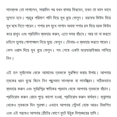
সানব্লক তো লাগালেন, সারাদিন পর যখন বাসায় ফিরবেন, তখন তা ভাল ভাবে
তুলতে হবে। প্রচুর পরিমাণ পানি দিয়ে মুখ ধুয়ে ফেলুন। বরফের কিউব দিয়ে
মুখ ঘষে নিতে পারেন। শশার রস মুখে লাগান অথবা শশার রস দিয়ে বরফ কিউব
করে রাখুন এবং প্রতিদিন ব্যবহার করুন, এতে সময় বাঁচবে। আর তা না করতে
চাইলে তুলায় গোলাপজল নিয়ে মুছে ফেলুন। টোনার-ও ব্যবহার করতে পারেন।
ফেস ওয়াস দিয়ে মুখ ধুয়ে ফেলুন। সব শেষে একটা ময়েশ্চারাইজার লাগিয়ে
নিন।
এই হল সূর্যালোক থেকে আমাদের ত্বককে সুরক্ষিত করার উপায়। আপনার
ত্বকের ধরন বুঝে কিনে নিন পছন্দমত সানব্লক বা সানস্ক্রিন। সঠিকভাবে
ব্যবহার করুন এবং সূর্যরশ্মির ক্ষতিকর প্রভাব থেকে আপনার ত্বককে বাঁচান।
প্রতিরোধ করুন রোদে পুড়ে কালো হওয়া, প্রতিরোধ করুন বার্ধক্য। ক্যান্সার
থেকেও ত্বককে দিন সুরক্ষা। এভাবে আপনার সৌন্দর্য হোক আরও বিকশিত
এবং এই গরমেও আপনার ঠোঁটের কোণে ফুটে উঠুক বিশ্বজয়ের হাসি।