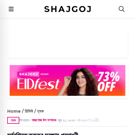
Home / রিভিউ / ত্বক
লিখেছেন
সাজগোজ উপ সম্পাদক
,
জুন ২১, ২০১৩
২৩৫১
১১
১
ত্বক
●
●