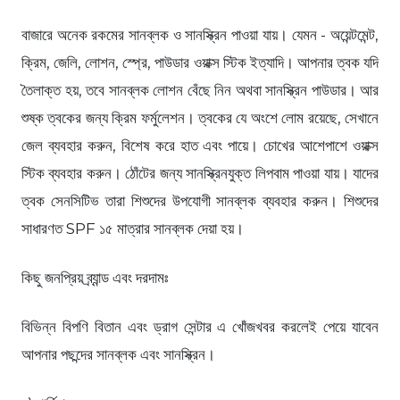
বাজারে অনেক রকমের সানব্লক ও সানস্ক্রিন পাওয়া যায়। যেমন - অয়েন্টমেন্ট,
ক্রিম, জেলি, লোশন, স্প্রে, পাউডার ওয়াক্স স্টিক ইত্যাদি। আপনার ত্বক যদি
তৈলাক্ত হয়, তবে সানব্লক লোশন বেঁছে নিন অথবা সানস্ক্রিন পাউডার। আর
শুষ্ক ত্বকের জন্য ক্রিম ফর্মুলেশন। ত্বকের যে অংশে লোম রয়েছে, সেখানে
জেল ব্যবহার করুন, বিশেষ করে হাত এবং পায়ে। চোখের আশেপাশে ওয়াক্স
স্টিক ব্যবহার করুন। ঠোঁটের জন্য সানস্ক্রিনযুক্ত লিপবাম পাওয়া যায়। যাদের
ত্বক সেনসিটিভ তারা শিশুদের উপযোগী সানব্লক ব্যবহার করুন। শিশুদের
সাধারণত SPF ১৫ মাত্রার সানব্লক দেয়া হয়।
কিছু জনপ্রিয় ব্র্যান্ড এবং দরদামঃ
বিভিন্ন বিপণি বিতান এবং ড্রাগ সেন্টার এ খোঁজখবর করলেই পেয়ে যাবেন
আপনার পছন্দের সানব্লক এবং সানস্ক্রিন।