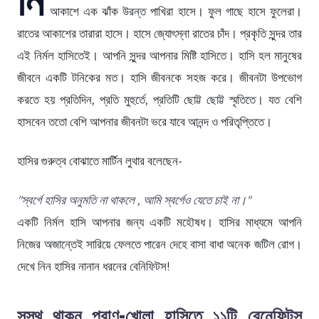
আকাশে এক ঝাঁক উরন্ত পাখিরা হাসে। ফুল গাছে হাসে ফুলেরা।
রাতের আকাশের তারারা হাসে। হাসে জ্যোৎস্না রাতের চাঁদ। প্রকৃতি সুন্দর তার
এই নির্মল হাসিতেই। আপনি সুন্দর আপনার মিষ্টি হাসিতে। হাসি হল মানুষের
জীবনে একটি টনিকের মত। হাসি জীবনকে সহজ করে। জীবনটা উপভোগ
করতে হয় প্রতিদিন, প্রতি মুহুর্তে, প্রতিটি ছোট্ট ছোট্ট স্মৃতিতে। যত বেশি
হাসবেন ততো বেশি আপনার জীবনটা ভরে যাবে আনন্দ ও পরিতৃপ্তিতে।
হাসির গুরুত্ব বোঝাতে মার্টিন লুথার বলেছেন-
"স্বর্গে হাসির অনুমতি না থাকলে , আমি স্বর্গেও যেতে চাই না।"
একটি নির্মল হাসি আপনার জন্য একটি মহৌষধ। হাসির মাধ্যমে আপনি
নিজের অজান্তেই সারিয়ে ফেলতে পারেন দেহে বাসা বাধা অনেক জটিল রোগ।
দেখে নিন হাসির নানান ধরনের বেনিফিটস!
সুস্থ থাকুন প্রাণ-খোলা হাসিতে ১১টি বেনেফিটস