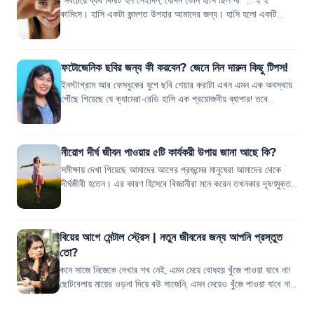
কামিংস। হাসি একটা জন্মগত উপহার আমাদের জন্য। হাসি হলো একটি
প্রাকৃতিক ঔষধ। এটি আমাদের...
ফটোজেনিক ছবির জন্য কী করবেন? জেনে নিন দারুন কিছু টিপস!
ইনস্টাগ্রাম আর ফেসবুকের যুগে ছবি শেয়ার করাটা এখন এমন এক অবস্থায়
পৌঁছে গিয়েছে যে ক্যামেরা-রেডি হাসি এক প্রয়োজনীয় ব্যাপার! তবে
ফটোজেনিক ছবির জন্য ব...
নীরোগ দীর্ঘ জীবন পাওয়ার ৫টি কার্যকরী উপায় জানা আছে কি?
সমীক্ষায় দেখা গিয়েছে আমাদের আগের প্রজন্মের মানুষেরা আমাদের থেকে
দীর্ঘজীবী হতেন। এর কারণ হিসেবে বিজ্ঞানীরা মনে করেন তখনকার দূষণমুক্ত
আবহাওয়া, ভেজালহীন...
বিয়ের আগে মেন্টাল স্ট্রেস | নতুন জীবনের জন্য আপনি প্রস্তুত
তো?
কনে সাজে নিজেকে দেখার শখ নেই, এমন মেয়ে বোধহয় খুঁজে পাওয়া যাবে না!
ছোটবেলায় মায়ের ওড়না দিয়ে বউ সাজেনি, এমন মেয়েও খুঁজে পাওয়া যাবে না
হয়তো! সময়ের পরিক্র...