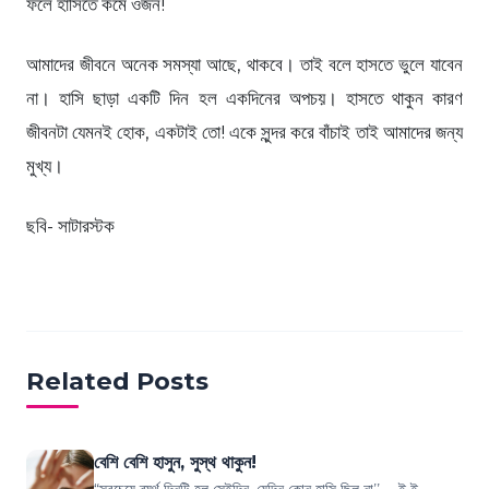
ফলে হাসিতে কমে ওজন!
আমাদের জীবনে অনেক সমস্যা আছে, থাকবে। তাই বলে হাসতে ভুলে যাবেন
না। হাসি ছাড়া একটি দিন হল একদিনের অপচয়। হাসতে থাকুন কারণ
জীবনটা যেমনই হোক, একটাই তো! একে সুন্দর করে বাঁচাই তাই আমাদের জন্য
মুখ্য।
ছবি- সাটারস্টক
Related Posts
বেশি বেশি হাসুন, সুস্থ থাকুন!
“সবচেয়ে ব্যর্থ দিনটি হল সেইদিন, যেদিন কোন হাসি ছিল না’’ ... ই ই