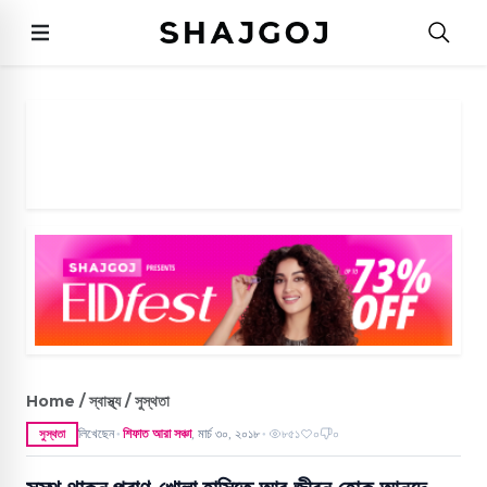
Home / স্বাস্থ্য / সুস্থতা
লিখেছেন
শিফাত আরা সঞ্চা
,
মার্চ ৩০, ২০১৮
৮৫১
০
০
সুস্থতা
●
●