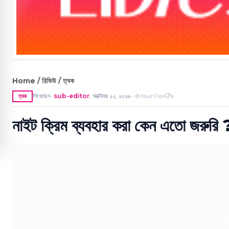
Home / রিভিউ / ত্বক
লিখেছেন
sub-editor
,
অক্টোবর ২২, ২০১৬
৭৯১৫
৩৩
৯
ত্বক
●
●
নাইট ক্রিম ব্যবহার করা কেন এতো জরুরি 