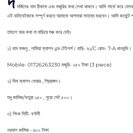
দ
দর্জিদের নাম ঠিকানা এবং মজুরির কথা লেখা থাকবে। আমি সার্ভে করে যেসব ত
এই ডাটাবেইজকে সম্পূর্ণ করতে আমাকে আপনারা সাহায্য করবেন। আমি কমেন্টে পা
তাহলে আর কথা না বাড়িয়ে শুরু করে দেইঃ
১) নাম ফজলু , লামিয়া ফ্যাশন এন্ড টেইলর্স। বাড়ি- ৯১/C রোড- 7-A ধানমন্ডি।
Mobile- 01726263230 মজুরি- ২৫০ টাকা (3 piece)
২) মিম ফ্যাশন ফেয়ার , প্রিয়াঙ্গন।
শুধু কামিজ/ফতুয়া ২৫০ , পুরো সেট ৫০০।
৩) পিংক সিটি- বর্ণালী
নরমাল কামিজ - ৬০০ টাকা