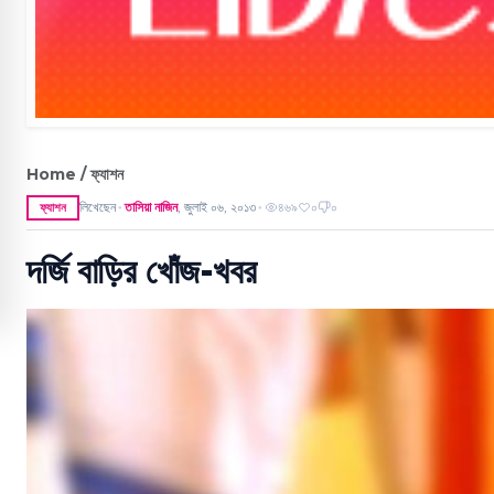
Home / ফ্যাশন
লিখেছেন
তাসিয়া নাজিন
,
জুলাই ০৬, ২০১৩
৪৬৯
০
০
ফ্যাশন
●
●
দর্জি বাড়ির খোঁজ-খবর