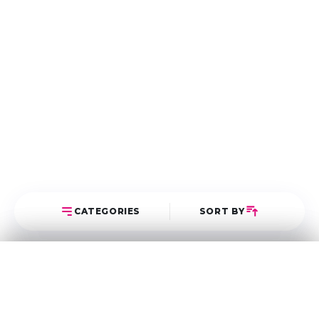
CATEGORIES
SORT BY
Select Category
Sort Posts
Latest First