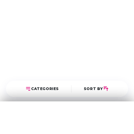
CATEGORIES
SORT BY
Select Category
Sort Posts
Latest First