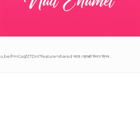
s://youtu.be/PmGsqfZTDnI?feature=shared আরো প্রোডাক্ট কিনতে ক্লিক...