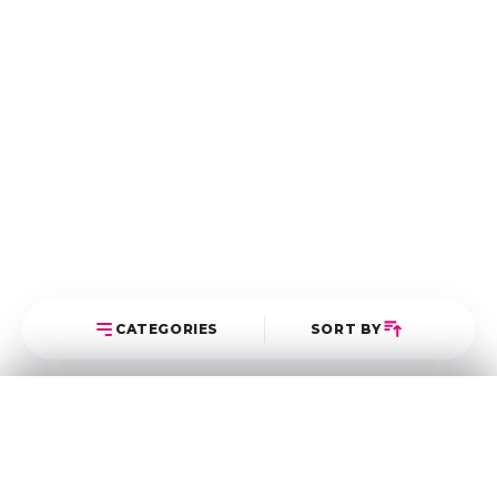
CATEGORIES
SORT BY
Select Category
Sort Posts
Latest First