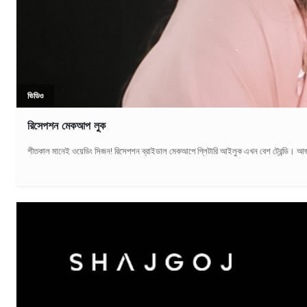
ভিডিও
রিসেপশন মেকআপ লুক
শীতকাল মানেই ওয়েডিং সিজন! রিসেপশন ব্রাইডাল মেকআপে গ্লিটারি আইলুক এখন বেশ ট্রেন্ডি। আজ 