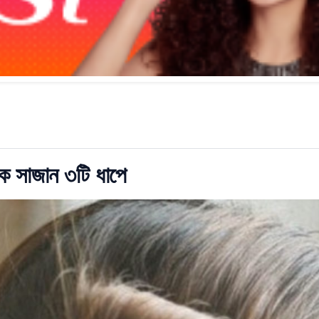
কে সাজান ৩টি ধাপে